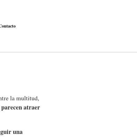
Contacto
tre la multitud,
parecen atraer
s
eguir una