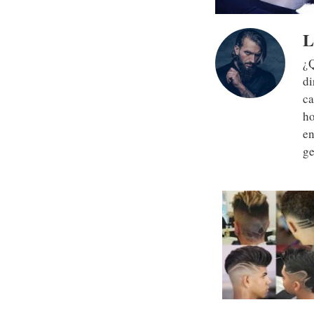
L
¿Q
di
ca
ho
en
ge