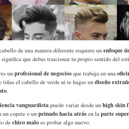
enfoque ú
 cabello de una manera diferente requiere un
 significa que debas traicionar tu propio sentido del esti
profesional de negocios
ofici
eres un
que trabaja en una
diseño extrañ
te tiñas el cabello de verde ni te hagas un
nto
.
iencia vanguardista
high skin 
puede variar desde un
peinado hacia atrás
parte super
a un copete o un
en la
chico malo
elo de
es probar algo nuevo.