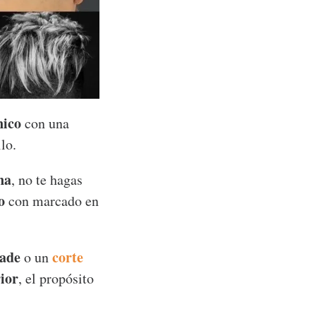
nico
con una
lo.
na
, no te hagas
o
con marcado en
fade
corte
o un
ior
, el propósito