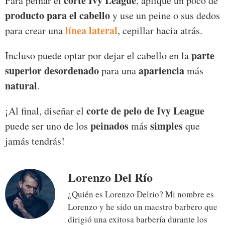
corte Ivy League
Para peinar el
, aplique un poco de
producto para el cabello
y use un peine o sus dedos
línea lateral
para crear una
, cepillar hacia atrás.
parte
Incluso puede optar por dejar el cabello en la
superior desordenado
apariencia
para una
más
natural
.
corte de pelo de Ivy League
¡Al final, diseñar el
peinados
simples
puede ser uno de los
más
que
jamás tendrás!
Lorenzo Del Río
¿Quién es Lorenzo Delrio? Mi nombre es
Lorenzo y he sido un maestro barbero que
dirigió una exitosa barbería durante los