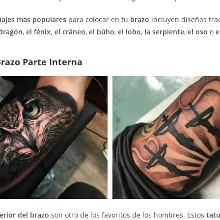
uajes más populares
para colocar en tu
brazo
incluyen diseños tra
 dragón
,
el fénix,
el cráneo
,
el búho
,
el lobo
,
la serpiente
,
el oso
o
e
Brazo Parte Interna
erior del brazo
son otro de los favoritos de los hombres. Estos
tat