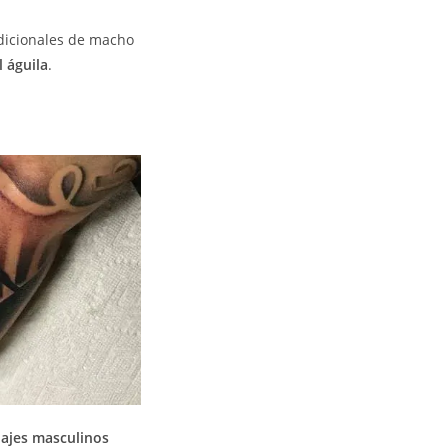
dicionales de macho
l águila
.
uajes masculinos