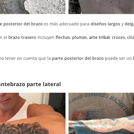
e posterior del brazo
es más adecuado para
diseños largos
y
delg
en el
brazo trasero
incluyen
flechas
,
plumas
,
arte tribal
,
cruces
,
cit
no tener en cuenta que la
parte posterior del brazo
puede ser un
antebrazo parte lateral