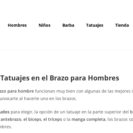
Hombres
Niños
Barba
Tatuajes
Tienda
 Tatuajes en el Brazo para Hombres
razo para hombre
funcionan muy bien con algunas de las mejores i
ivocarte al hacerte uno en los brazos.
rudos
para elegir, la opción de un tatuaje en la parte superior del
b
l antebrazo
,
el bíceps
,
el tríceps
o la
manga completa
, los brazos s
mbres.