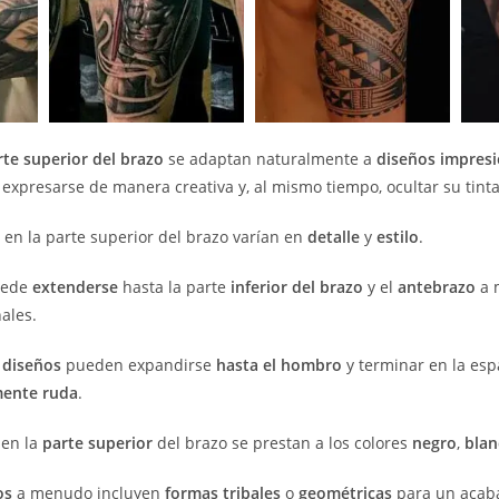
rte superior del brazo
se adaptan naturalmente a
diseños impres
e expresarse de manera creativa y, al mismo tiempo, ocultar su tint
s en la parte superior del brazo varían en
detalle
y
estilo
.
ede
extenderse
hasta la parte
inferior del brazo
y el
antebrazo
a 
ales.
s
diseños
pueden expandirse
hasta el hombro
y terminar en la esp
mente ruda
.
en la
parte superior
del brazo se prestan a los colores
negro
,
blan
os
a menudo incluyen
formas tribales
o
geométricas
para un acaba