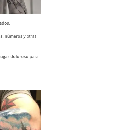
ados
.
as
,
números
y otras
lugar doloroso
para