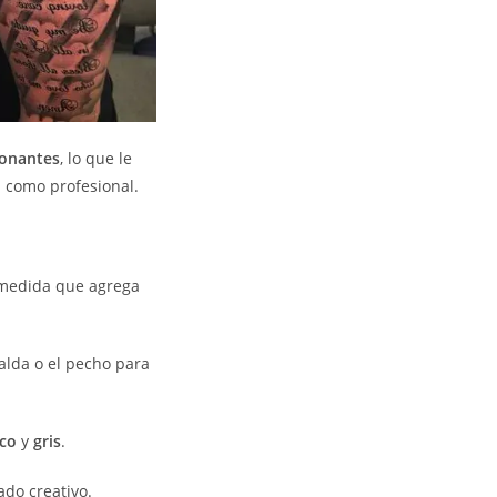
ionantes
, lo que le
a como profesional.
medida que agrega
alda o el pecho para
co
y
gris
.
do creativo.