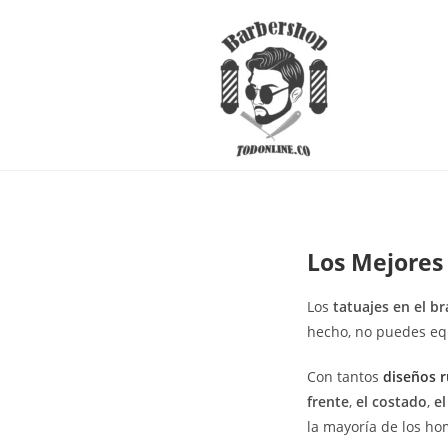
Los Mejores
Los
tatuajes en el b
hecho, no puedes equ
Con tantos
diseños 
frente
,
el costado
,
e
la mayoría de los ho